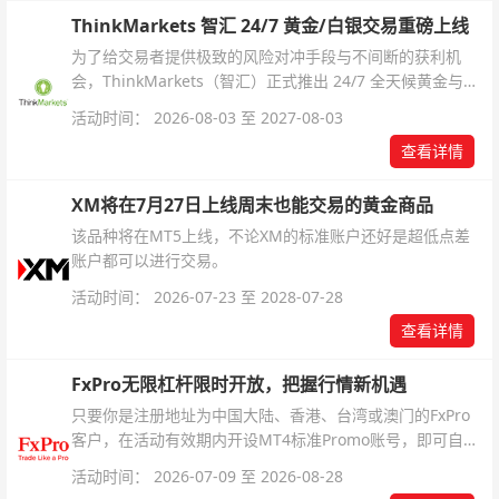
ThinkMarkets 智汇 24/7 黄金/白银交易重磅上线
为了给交易者提供极致的风险对冲手段与不间断的获利机
会，ThinkMarkets（智汇）正式推出 24/7 全天候黄金与白
银交易！本文将为您详细拆解本次升级的核心交易品种、杠
活动时间： 2026-08-03 至 2027-08-03
杆配置、支持软件及交易细则。
查看详情
XM将在7月27日上线周末也能交易的黄金商品
该品种将在MT5上线，不论XM的标准账户还好是超低点差
账户都可以进行交易。
活动时间： 2026-07-23 至 2028-07-28
查看详情
FxPro无限杠杆限时开放，把握行情新机遇
只要你是注册地址为中国大陆、香港、台湾或澳门的FxPro
客户，在活动有效期内开设MT4标准Promo账号，即可自动
解锁无限倍杠杆福利，无需额外复杂操作。
活动时间： 2026-07-09 至 2026-08-28