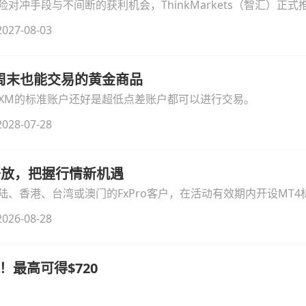
冲手段与不间断的获利机会，ThinkMarkets（智汇）正式推出
细拆解本次升级的核心交易品种、杠杆配置、支持软件及交易细
027-08-03
线周末也能交易的黄金商品
论XM的标准账户还好是超低点差账户都可以进行交易。
028-07-28
时开放，把握行情新机遇
、香港、台湾或澳门的FxPro客户，在活动有效期内开设MT4标
无需额外复杂操作。
026-08-28
！最高可得$720