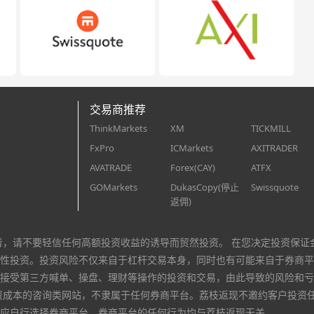
交易商推荐
ThinkMarkets
XM
TICKMILL
FxPro
ICMarkets
AXITRADER
AVATRADE
Forex(CAY)
ATFX
GOMarkets
DukasCopy(停止
Swissquote
返佣)
者，请不要轻信任何高额投资收益的诱导而贸然投资。 在您决定投资保证
性投资。投资风险不仅来自于杠杆交易本身，同时也有可能来自于券商平
接受第三方喊单、操盘、理财等操作的投资和交易，由此导致的风险和亏
资成本的咨询类网站，不隶属于任何券商平台。荔枝返现不邀约客户投资
应自行选择券商平台，券商平台的任何行为均与荔枝返现无关。