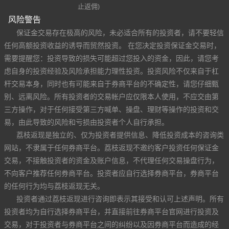
止返佣)
风险警告
保证金交易存在极高的风险，未必适合所有的投资者，请不要轻信
任何高额投资收益的诱导而贸然投资。 在您决定投资保证金交易时，
需要提醒您：投资导致的损失可能超过您投入的资金，因此，请您考
虑自身的投资经验及风险承担能力理性投资。投资风险不仅来自于杠
杆交易本身，同时也有可能来自于券商平台的不确定性，请您仔细甄
别、远离风险。所有投资者的交易帐户应仅限本人使用，不应交由第
三方操作，对于任何接受第三方喊单、操盘、理财等操作的投资和交
易，由此导致的风险和亏损由投资者个人自行承担。
荔枝返现是独立的、仅为投资者提供信息、降低投资成本的咨询类
网站，不隶属于任何券商平台。荔枝返现不邀约客户投资任何保证金
交易，不接触投资者的资金及账户信息，不代理任何交易操盘行为，
不向客户推荐任何券商平台。投资者应自行选择券商平台，券商平台
的任何行为均与荔枝返现无关。
投资者通过荔枝返现进行咨询即表示其接受和认可上述声明。所有
投资者均为自行选择券商平台，并直接前往券商平台官网进行投资及
交易，对于投资者与券商平台之间的纠纷以及因券商平台而造成的经