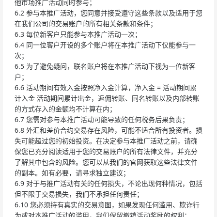
他市场推广活动同时参与；
6.2 参与本推广活动，您同意并接受遵守这些条款以及适用于您
在我们公司的交易账户的所有相关条款和条件；
6.3 每位新客户只能参与本推广活动一次；
6.4 同一位客户开设的多个账户将在本推广活动下仅能参与一
次；
6.5 为了避免疑问，联名账户将在本推广活动下视为一位新客
户；
6.6 活动期间有效入金按照净入金计算，净入金 = 活动期间累
计入金 活动期间累计出金，返佣转账、同名转账以及内部转账
的方式存入的金额均不计算在内；
6.7 您需对参与本推广活动可能导致的任何税务后果负责；
6.8 外汇和差价合约交易存在风险，可能不适合所有投资者。损
失可能超过您的初始投资。在决定参与本推广活动之前，请确
保您已充分阅读适用于您的交易账户的所有法律文件，并充分
了解其中包含的风险。您可以从我们的官网获取这些法律文件
的副本。如有必要，请寻求独立建议；
6.9 对于与推广活动有关的任何损失，不论出现何种情况，包括
但不限于交易损失，我们不承担任何责任；
6.10 您必须持有真实的交易意图，如果发现任何滥用、欺诈行
为或对本推广活动的滥用，我们保留撤销活动奖励的权利；