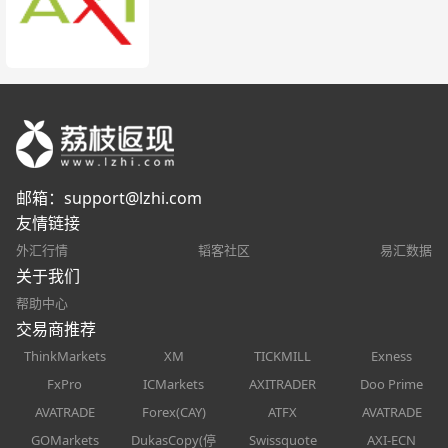
邮箱：
support@lzhi.com
友情链接
外汇行情
韬客社区
易汇数据
关于我们
帮助中心
交易商推荐
ThinkMarkets
XM
TICKMILL
Exness
FxPro
ICMarkets
AXITRADER
Doo Prime
AVATRADE
Forex(CAY)
ATFX
AVATRADE
GOMarkets
DukasCopy(停
Swissquote
AXI-ECN