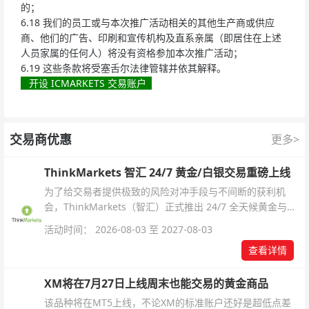
的；
6.18 我们的员工或与本次推广活动相关的其他生产商或供应
商、他们的广告、印刷和宣传机构及直系亲属（即居住在上述
人员家属的任何人）将没有资格参加本次推广活动；
6.19 这些条款将受塞舌尔法律管辖并依其解释。
开设 ICMARKETS 交易账户
交易商优惠
更多>
ThinkMarkets 智汇 24/7 黄金/白银交易重磅上线
为了给交易者提供极致的风险对冲手段与不间断的获利机
会，ThinkMarkets（智汇）正式推出 24/7 全天候黄金与白
银交易！本文将为您详细拆解本次升级的核心交易品种、杠
活动时间： 2026-08-03 至 2027-08-03
杆配置、支持软件及交易细则。
查看详情
XM将在7月27日上线周末也能交易的黄金商品
该品种将在MT5上线，不论XM的标准账户还好是超低点差