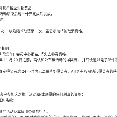
 即可获得相应实物奖品
在活动结束后统一计算完成后发放。
递
一次， 以及限领取奖励一次。重复参加将被取消资格。
。
。
期相同。
期间沒有在会员中心报名, 将失去参赛资格。
024 年 11 月 20 日之前，确认和公布该活动的得奖者， 并尽快通过电
在确定得奖者后 24 小时内无法联系到得奖者，ATFX 有权撤销该得奖者的
消任何客户参加这次推广活动和/或赚得的任何利润的资格：
的任何条款；
合本推广活动及其适用条款的行为。