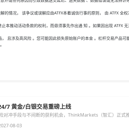
障 、意外或任何原因而引致数据送交延迟、遗失数据 、数据错误或无法辨识
。
的情况， 该争议或误解应由ATFX本着诚信行事的原则， 由 ATFX 全权
终止本推动活动条款的权利，而毋须事先作出通 知 。如果因出现 ATFX
产品， 且涉及高风险 。您可能因此损失原始账户的本金 。杠杆交易产品可
见。
汇 24/7 黄金/白银交易重磅上线
冲手段与不间断的获利机会，ThinkMarkets（智汇）正式推出
细拆解本次升级的核心交易品种、杠杆配置、支持软件及交易细
027-08-03