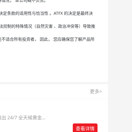
等情况， 本公司概不负责。
决定条款的适用性与恰当性 。ATFX 的决定是最终决
 无法控制的特殊情况（自然灾害 、政治冲突等）导致推
能不适合所有投资者， 因此， 您应确保您了解产品所
更多>
 24/7 全天候黄金
则。
查看详情