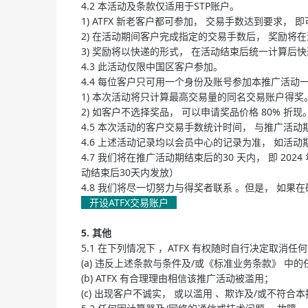
4.2 本活动及条款仅适用于STP账户。
1) ATFX 新老客户都可参加， 交易手数达到要求，
2) 在活动期间客户完成指定的交易手数后， 奖励将
3) 奖励将以快递的形式， 在活动结束后统一计算后快
4.3 此活动仅限中国区客户参加。
4.4 每位客户只可用一个身份及账号参加本推广活动
1) 本次活动将只计算最高交易量的同名交易账户得奖
2) 如客户不选择奖品， 可以申请奖品价格 80% 折现
4.5 本次活动的客户交易手数统计时间， 与推广活动
4.6 上述活动记录均以会员中心的记录为准， 如活动
4.7 我们将在推广活动期结束后的30 天内， 即 2
动结束后30天内发放）
4.8 我们将尽一切努力与得奖者联系 。但是， 如果
开设ATFX交易账户
5. 其他
5.1 在下列情况下 ，ATFX 有权随时自行决定取
(a) 违反上述条款与条件及/或《标准业务条款》 中
(b) ATFX 有合理理由相信该推广活动被滥用；
(c) 出现客户不诚实， 或以滥用 、欺诈及/或不符