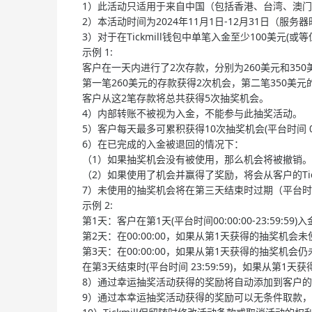
1）此活动只适用于来自中国（包括香港、台湾、澳门）的
2）本活动时间为2024年11月1日-12月31日（服务
3）对于在Tickmill钱包中单笔入金至少100美
示例 1:
客户在一天内进行了2次存款，分别为260美元和350
第一笔260美元的存款获得2次机会，第二笔350美元
客户从这2笔存款将总共获得5次抽奖机会。
4）内部转账不被视为入金，不能参与此抽奖活动。
5）客户每天最多可累积获得10次抽奖机会(平台时间 00:00:
6）在已完成的入金被退回的情况下：
（1）如果抽奖机会没有被使用，那么机会将被撤销。
（2）如果使用了机会并赢得了奖励，将会从客户的Tick
7）未使用的抽奖机会将在第三天结束时过期（平台
示例 2:
第1天：客户在第1天(平台时间00:00:00-23:59:
第2天：在00:00:00，如果从第1天获得的抽奖机会
第3天：在00:00:00，如果从第1天获得的抽奖机
在第3天结束时(平台时间 23:59:59)，如果从第1
8）通过幸运抽奖活动获得的奖励将自动添加到客户的Tic
9）通过本幸运抽奖活动获得的奖励可以无条件取款