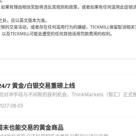
利。
权利，如果有理由相信奖励将违反其规则和政策，或者如果有任何滥用此促销活动
之处，应以英文版本为准。
进行足够的交易活动，或者存在任何滥用行为的嫌疑，TICKMILL保留取消
及TICKMILL可能会遭受的任何其他适用罚款费用的权利。
汇 24/7 黄金/白银交易重磅上线
冲手段与不间断的获利机会，ThinkMarkets（智汇）正式推出
细拆解本次升级的核心交易品种、杠杆配置、支持软件及交易细
027-08-03
线周末也能交易的黄金商品