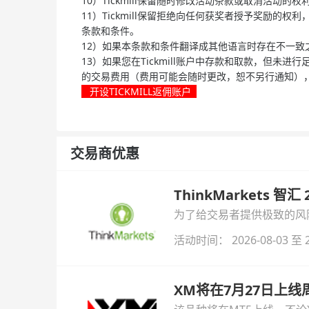
10）Tickmill保留随时修改活动条款或取消活动的权
11）Tickmill保留拒绝向任何获奖者授予奖励的
条款和条件。
12）如果本条款和条件翻译成其他语言时存在不一致
13）如果您在Tickmill账户中存款和取款，但未
的交易费用（费用可能会随时更改，恕不另行通知），以
开设TICKMILL返佣账户
交易商优惠
ThinkMarkets 智
为了给交易者提供极致的风险对
与白银交易！本文将为您详
活动时间： 2026-08-03 至 2
XM将在7月27日上