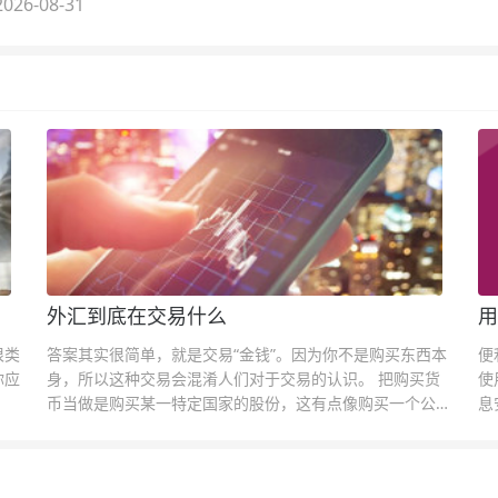
026-08-31
外汇到底在交易什么
用
很类
答案其实很简单，就是交易“金钱”。因为你不是购买东西本
便
你应
身，所以这种交易会混淆人们对于交易的认识。 把购买货
使
币当做是购买某一特定国家的股份，这有点像购买一个公司
息
的股票一样。货币的价格直接反映市场对于一国当前以及未
息
来经济状况的判断。