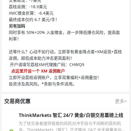
交易返现：-7美元
荔枝返佣：-18.9美元
XMC赠金折算：-6.4美元
最终成本仅约 6.7 美元/手！
另有加码
同时享有 50%+20% 入金赠金，进一步降低爆仓风险，提高盈
利率！
还等什么？心动不如行动，立即享有黄金降点差+XM返现+荔枝
返佣，超低成本助力冲击更高盈利！
开户请填写荔枝XM代理推广码：CHWQ9
点这里开设一个 XM 返佣账户
立即开设荔枝返佣账户，立享双重福利+返佣叠加！
投资涉及高风险。*条款与条件适用。
交易商优惠
更多>
ThinkMarkets 智汇 24/7 黄金/白银交易重磅上线
为了给交易者提供极致的风险对冲手段与不间断的获利机
会，ThinkMarkets（智汇）正式推出 24/7 全天候黄金与白