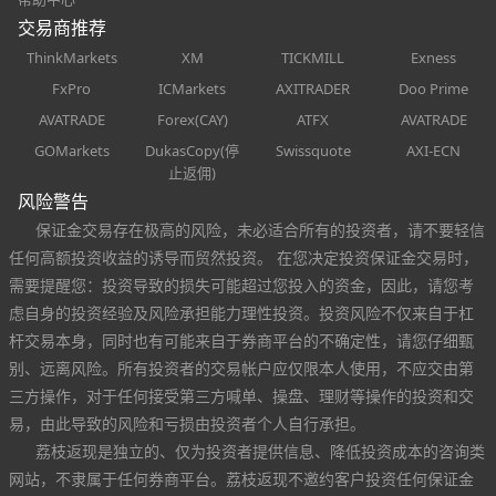
交易商推荐
ThinkMarkets
XM
TICKMILL
Exness
FxPro
ICMarkets
AXITRADER
Doo Prime
AVATRADE
Forex(CAY)
ATFX
AVATRADE
GOMarkets
DukasCopy(停
Swissquote
AXI-ECN
止返佣)
风险警告
保证金交易存在极高的风险，未必适合所有的投资者，请不要轻信
任何高额投资收益的诱导而贸然投资。 在您决定投资保证金交易时，
需要提醒您：投资导致的损失可能超过您投入的资金，因此，请您考
虑自身的投资经验及风险承担能力理性投资。投资风险不仅来自于杠
杆交易本身，同时也有可能来自于券商平台的不确定性，请您仔细甄
别、远离风险。所有投资者的交易帐户应仅限本人使用，不应交由第
三方操作，对于任何接受第三方喊单、操盘、理财等操作的投资和交
易，由此导致的风险和亏损由投资者个人自行承担。
荔枝返现是独立的、仅为投资者提供信息、降低投资成本的咨询类
网站，不隶属于任何券商平台。荔枝返现不邀约客户投资任何保证金